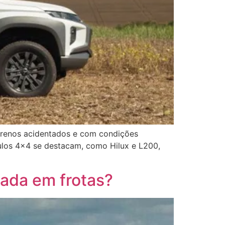
errenos acidentados e com condições
culos 4×4 se destacam, como Hilux e L200,
ada em frotas?