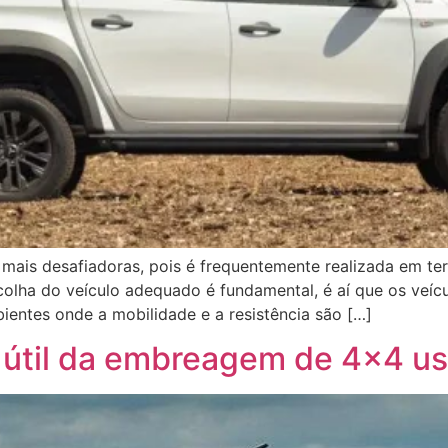
s mais desafiadoras, pois é frequentemente realizada em t
scolha do veículo adequado é fundamental, é aí que os veí
entes onde a mobilidade e a resistência são […]
útil da embreagem de 4×4 us